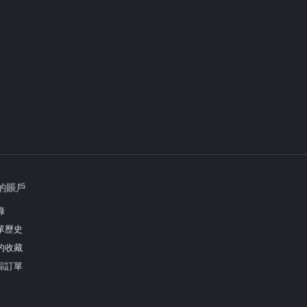
的賬戶
錄
單歷史
的收藏
踪訂單