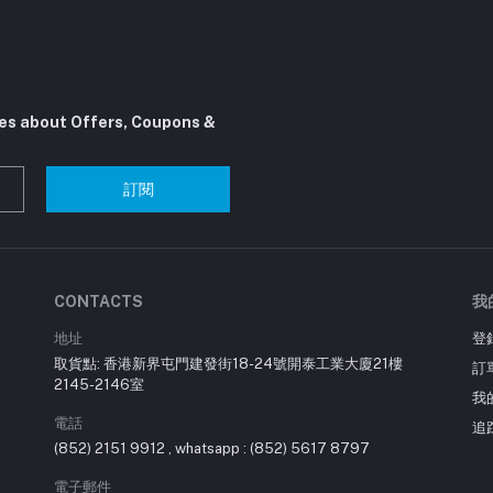
tes about Offers, Coupons &
訂閱
CONTACTS
我
地址
登
取貨點: 香港新界屯門建發街18-24號開泰工業大廈21樓
訂
2145-2146室
我
電話
追
(852) 2151 9912 , whatsapp : (852) 5617 8797
電子郵件