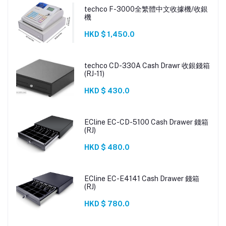
techco F-3000全繁體中文收據機/收銀
機
HKD $ 1,450.0
techco CD-330A Cash Drawr 收銀錢箱
(RJ-11)
HKD $ 430.0
ECline EC-CD-5100 Cash Drawer 錢箱
(RJ)
HKD $ 480.0
ECline EC-E4141 Cash Drawer 錢箱
(RJ)
HKD $ 780.0