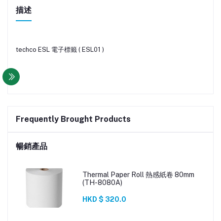
描述
techco ESL 電子標籤 ( ESL01 )
Frequently Brought Products
暢銷產品
Thermal Paper Roll 熱感紙卷 80mm
(TH-8080A)
HKD $ 320.0