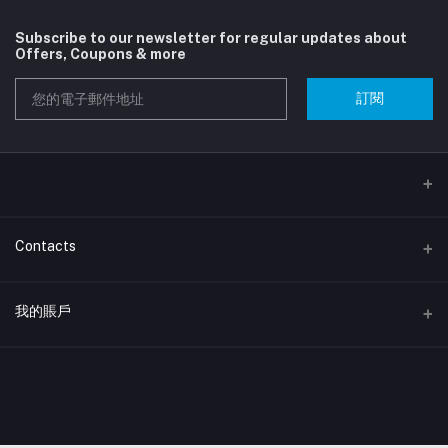
Subscribe to our newsletter for regular updates about
Offers, Coupons & more
訂閱
Contacts
地址
我的賬戶
取貨點: 香港新界屯門建發街18-24號開泰工業大廈21樓2145-2146室
登錄
電話
(852) 2151 9912 , whatsapp : (852) 5617 8797
訂單歷史
電子郵件
我的收藏